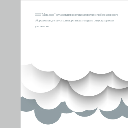
ООО "Мега двор" осуществляет комплексные поставки любого дворового
оборудования для детских и спортивных площадок, скверов, парковых
уличных зон.