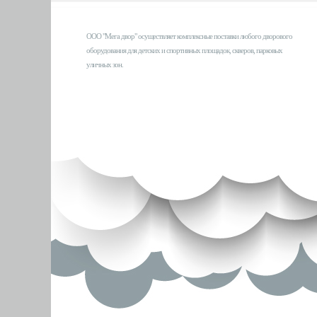
ООО "Мега двор" осуществляет комплексные поставки любого дворового
оборудования для детских и спортивных площадок, скверов, парковых
уличных зон.