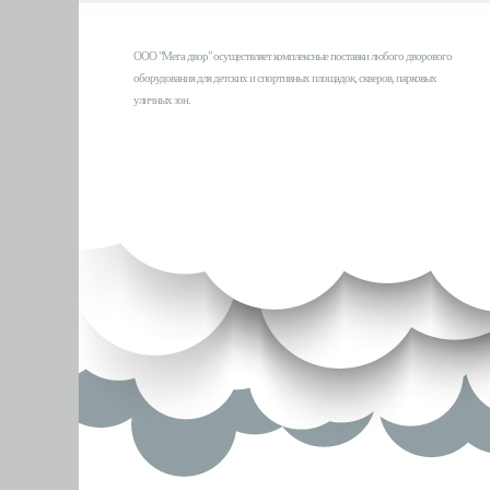
ООО "Мега двор" осуществляет комплексные поставки любого дворового
оборудования для детских и спортивных площадок, скверов, парковых
уличных зон.