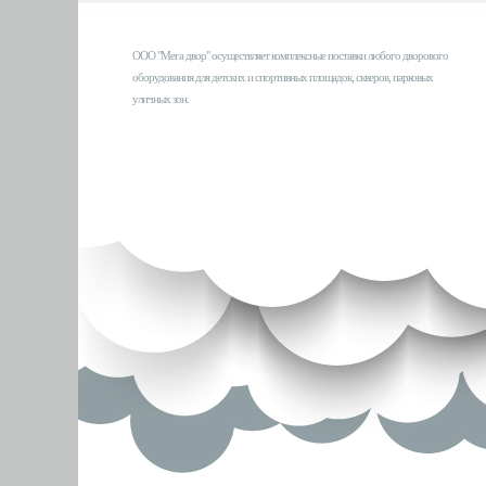
ООО "Мега двор" осуществляет комплексные поставки любого дворового
оборудования для детских и спортивных площадок, скверов, парковых
уличных зон.