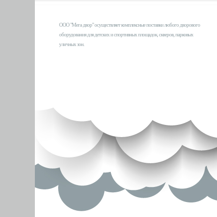
ООО "Мега двор" осуществляет комплексные поставки любого дворового
оборудования для детских и спортивных площадок, скверов, парковых
уличных зон.