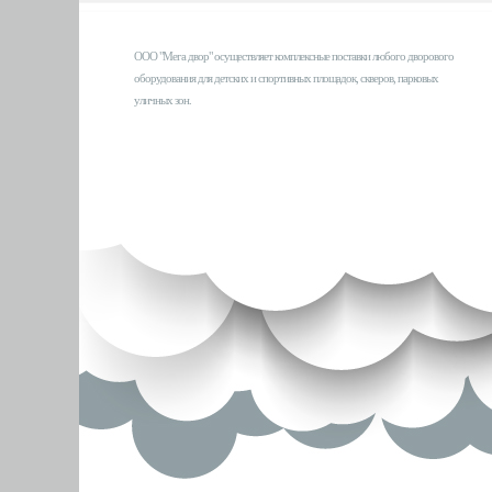
ООО "Мега двор" осуществляет комплексные поставки любого дворового
оборудования для детских и спортивных площадок, скверов, парковых
уличных зон.